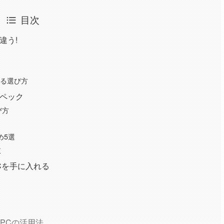
目次
違う!
見る選び方
スペック
び方
め5選
肢
PCを手に入れる
ト
ングPCの活用法