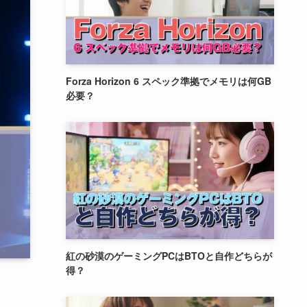
Forza Horizon 6 スペック準拠でメモリは何GB
必要？
紅の砂漠のゲーミングPCはBTOと自作どちらが
得？