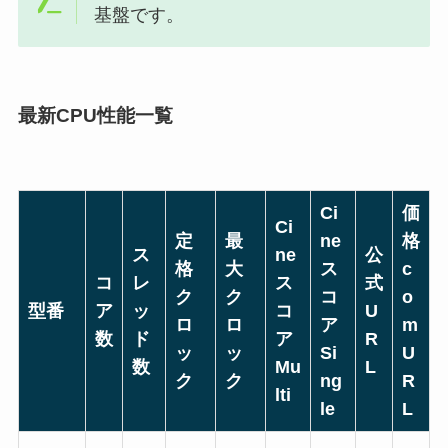
基盤です。
最新CPU性能一覧
Ci
価
Ci
定
最
ne
格
ス
ne
公
格
大
ス
c
コ
レ
ス
式
ク
ク
コ
o
型番
ア
ッ
コ
U
ロ
ロ
ア
m
数
ド
ア
R
ッ
ッ
Si
U
数
Mu
L
ク
ク
ng
R
lti
le
L