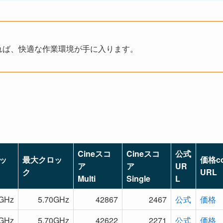
れば、快適な作業環境が手に入ります。
Cineスコ
Cineスコ
公式
ッ
最大クロッ
価格c
ア
ア
UR
ク
URL
Multi
Single
L
0GHz
5.70GHz
42867
2467
公式
価格
0GHz
5.70GHz
42622
2271
公式
価格