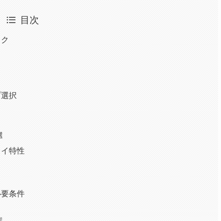
目次
ック
プ選択
選
レイ特性
必要条件
選