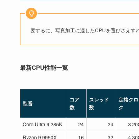
要するに、写真加工に適したCPUを選びさえす
最新CPU性能一覧
コア
スレッド
定格クロ
型番
数
数
ク
Core Ultra 9 285K
24
24
3.2
Ryzen 9 9950X
16
32
4.3