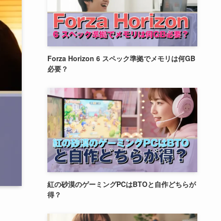
Forza Horizon 6 スペック準拠でメモリは何GB
必要？
紅の砂漠のゲーミングPCはBTOと自作どちらが
得？