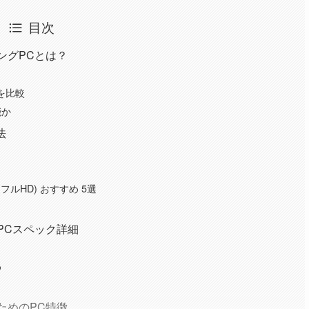
目次
ングPCとは？
を比較
能か
法
フルHD) おすすめ 5選
法
PCスペック詳細
め
ためのPC特徴