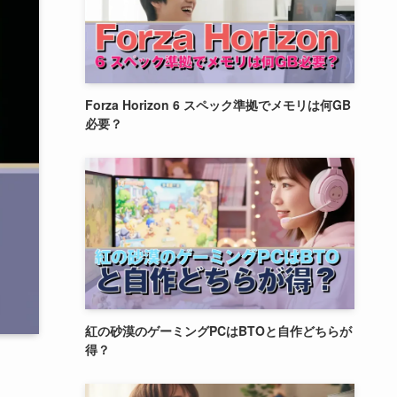
Forza Horizon 6 スペック準拠でメモリは何GB
必要？
紅の砂漠のゲーミングPCはBTOと自作どちらが
得？