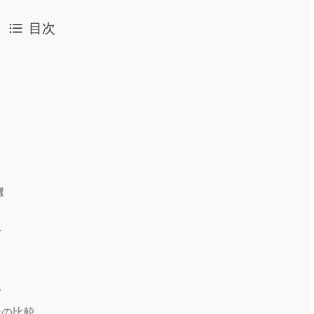
目次
選
方
ー
ンの比較