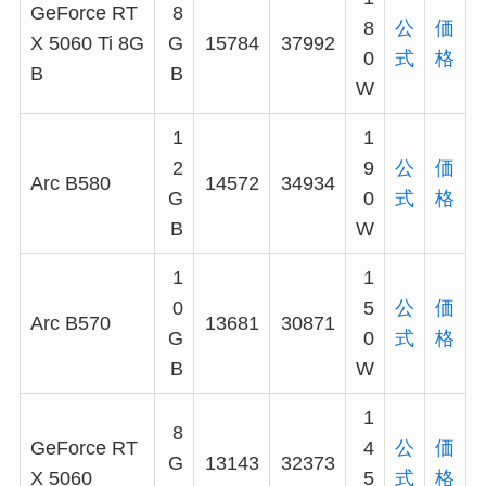
GeForce RT
8
8
公
価
X 5060 Ti 8G
G
15784
37992
0
式
格
B
B
W
1
1
2
9
公
価
Arc B580
14572
34934
G
0
式
格
B
W
1
1
0
5
公
価
Arc B570
13681
30871
G
0
式
格
B
W
1
8
GeForce RT
4
公
価
G
13143
32373
X 5060
5
式
格