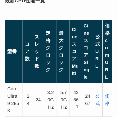
最新CPU性能一覧
Ci
価
Ci
定
最
ne
格
ス
ne
公
格
大
ス
c
コ
レ
ス
式
ク
ク
コ
o
型番
ア
ッ
コ
U
ロ
ロ
ア
m
数
ド
ア
R
ッ
ッ
Si
U
数
Mu
L
ク
ク
ng
R
lti
le
L
Core
3.2
5.7
42
Ultra
2
24
公
価
24
0G
0G
86
9 285
4
67
式
格
Hz
Hz
7
K