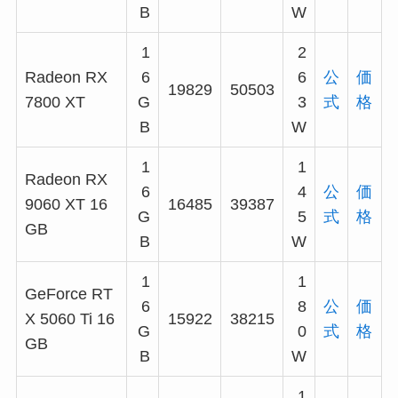
B
W
1
2
Radeon RX
6
6
公
価
19829
50503
7800 XT
G
3
式
格
B
W
1
1
Radeon RX
6
4
公
価
9060 XT 16
16485
39387
G
5
式
格
GB
B
W
1
1
GeForce RT
6
8
公
価
X 5060 Ti 16
15922
38215
G
0
式
格
GB
B
W
1