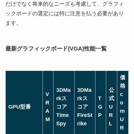
だけでなく将来的なニーズも考慮して、グラフィ
ックボードの選定には特に注意を払う必要があり
ます。
最新グラフィックボード(VGA)性能一覧
価
格
3DMa
3DMa
公
V
c
rkス
rkス
T
式
R
o
GPU型番
コア
コア
G
U
A
m
Time
FireSt
P
R
M
U
Spy
rike
L
R