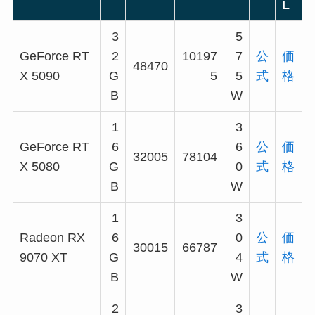
L
3
5
GeForce RT
2
10197
7
公
価
48470
X 5090
G
5
5
式
格
B
W
1
3
GeForce RT
6
6
公
価
32005
78104
X 5080
G
0
式
格
B
W
1
3
Radeon RX
6
0
公
価
30015
66787
9070 XT
G
4
式
格
B
W
2
3