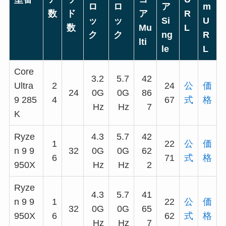
ロ
ロ
ア
m
数
ド
ア
R
ッ
ッ
Si
U
数
Mu
L
ク
ク
ng
R
lti
le
L
Core
3.2
5.7
42
Ultra
2
24
公
価
24
0G
0G
86
9 285
4
67
式
格
Hz
Hz
7
K
Ryze
4.3
5.7
42
1
22
公
価
n 9 9
32
0G
0G
62
6
71
式
格
950X
Hz
Hz
2
Ryze
4.3
5.7
41
n 9 9
1
22
公
価
32
0G
0G
65
950X
6
62
式
格
Hz
Hz
7