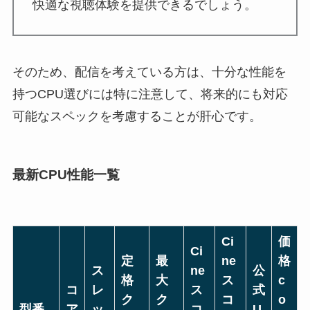
快適な視聴体験を提供できるでしょう。
そのため、配信を考えている方は、十分な性能を
持つCPU選びには特に注意して、将来的にも対応
可能なスペックを考慮することが肝心です。
最新CPU性能一覧
Ci
価
Ci
定
最
ne
格
ス
ne
公
格
大
ス
c
コ
レ
ス
式
ク
ク
コ
o
型番
ア
ッ
コ
U