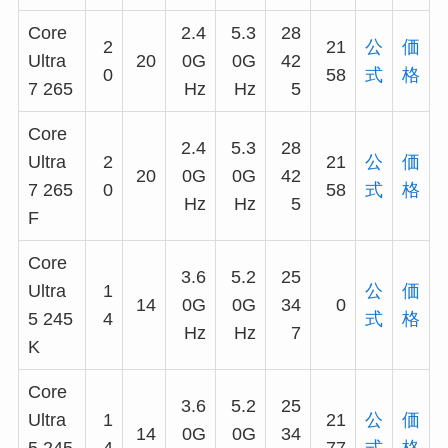
Core
2.4
5.3
28
2
21
公
価
Ultra
20
0G
0G
42
0
58
式
格
7 265
Hz
Hz
5
Core
2.4
5.3
28
Ultra
2
21
公
価
20
0G
0G
42
7 265
0
58
式
格
Hz
Hz
5
F
Core
3.6
5.2
25
Ultra
1
公
価
14
0G
0G
34
0
5 245
4
式
格
Hz
Hz
7
K
Core
3.6
5.2
25
Ultra
1
21
公
価
14
0G
0G
34