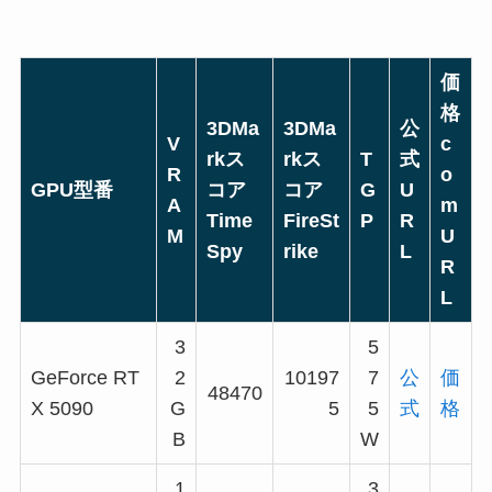
価
格
3DMa
3DMa
公
V
c
rkス
rkス
T
式
R
o
GPU型番
コア
コア
G
U
A
m
Time
FireSt
P
R
M
U
Spy
rike
L
R
L
3
5
GeForce RT
2
10197
7
公
価
48470
X 5090
G
5
5
式
格
B
W
1
3