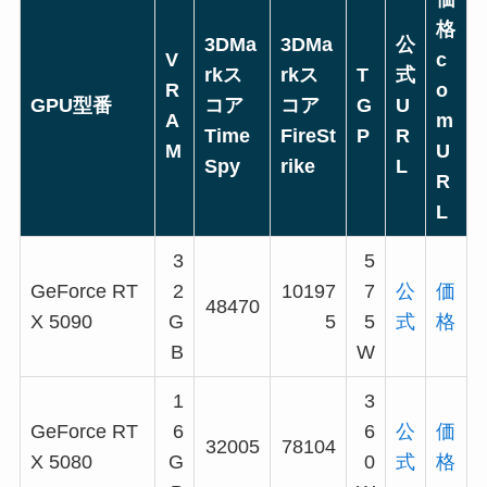
格
3DMa
3DMa
公
V
c
rkス
rkス
T
式
R
o
GPU型番
コア
コア
G
U
A
m
Time
FireSt
P
R
M
U
Spy
rike
L
R
L
3
5
GeForce RT
2
10197
7
公
価
48470
X 5090
G
5
5
式
格
B
W
1
3
GeForce RT
6
6
公
価
32005
78104
X 5080
G
0
式
格